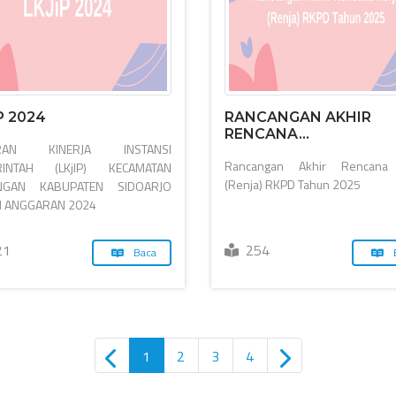
P 2024
RANCANGAN AKHIR
RENCANA...
RAN KINERJA INSTANSI
Rancangan Akhir Rencana 
RINTAH (LKjIP) KECAMATAN
(Renja) RKPD Tahun 2025
NGAN KABUPATEN SIDOARJO
 ANGGARAN 2024
21
254
Baca
1
2
3
4