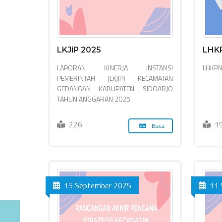
LKJiP 2025
LHK
LAPORAN KINERJA INSTANSI
LHKPN
PEMERINTAH (LKjIP) KECAMATAN
GEDANGAN KABUPATEN SIDOARJO
TAHUN ANGGARAN 2025
226
1
Baca
15 September 2025
11 