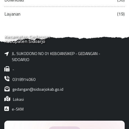
Layanan
(19)
Kecamatan Gedangan
Kabupaten Sidoarjo
JL. SUKODONO NO 01 KEBOANSIKEP - GEDANGAN -
SIDOARJO
-
0318914060
gedangan@sidoarjokab.go.id
Lokasi
e-SKM