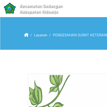
Kecamatan Gedangan
Kabupaten Sidoarjo
Layanan
PENGESAHAN SURAT KETERAN