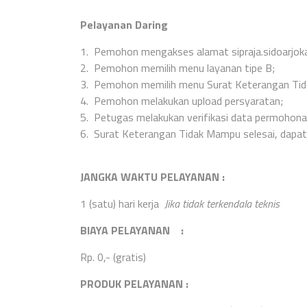
Pelayanan Daring
1.
Pemohon mengakses alamat sipraja.sidoarjoka
2.
Pemohon memilih menu layanan tipe B;
3.
Pemohon memilih menu Surat Keterangan Ti
4.
Pemohon melakukan upload persyaratan;
5.
Petugas melakukan verifikasi data permohona
6.
Surat Keterangan Tidak Mampu selesai, dapat 
JANGKA WAKTU PELAYANAN
:
1 (satu) hari kerja
Jika tidak terkendala teknis
BIAYA PELAYANAN :
Rp. 0,- (gratis)
PRODUK PELAYANAN :