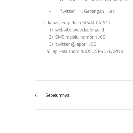
-
Twitter : Gedangan_Kec
f.
kanal pengaduan SP4N-LAPOR
1)
website www.lapor.go.id
2)
SMS melalui nomor 1708
3)
twitter @lapor1708
4) aplikasi android/iOS : SP4N-LAPOR!
Sebelumnya