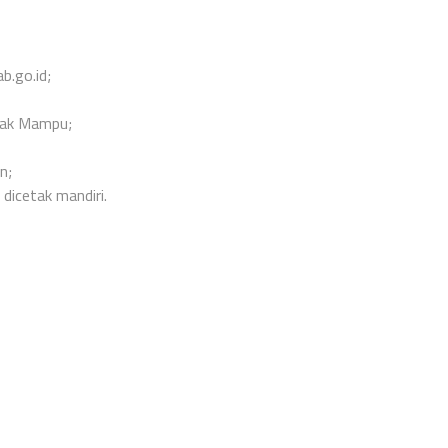
b.go.id;
dak Mampu;
n;
dicetak mandiri.