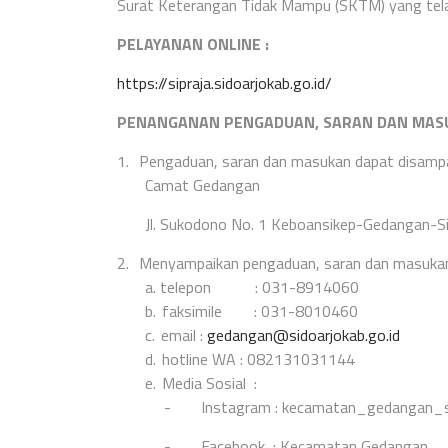
Surat Keterangan Tidak Mampu (SKTM) yang tela
PELAYANAN ONLINE :
https://sipraja.sidoarjokab.go.id/
PENANGANAN PENGADUAN, SARAN DAN MASU
1.
Pengaduan, saran dan masukan dapat disampaik
Camat Gedangan
Jl. Sukodono No. 1 Keboansikep-Gedangan-S
2.
Menyampaikan pengaduan, saran dan masukan 
a.
telepon : 031-8914060
b.
faksimile : 031-8010460
c.
email :
gedangan@sidoarjokab.go.id
d.
hotline WA : 082131031144
e.
Media Sosial :
-
Instagram : kecamatan_gedangan_s
-
Facebook : Kecamatan Gedangan