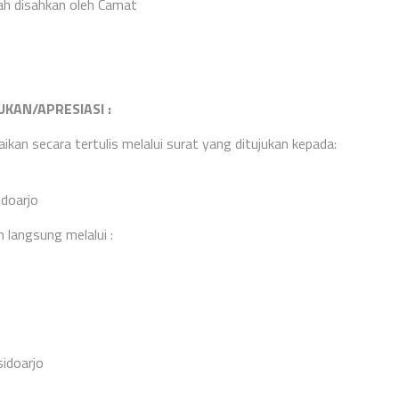
h disahkan oleh Camat
KAN/APRESIASI
:
an secara tertulis melalui surat yang ditujukan kepada:
idoarjo
langsung melalui :
idoarjo