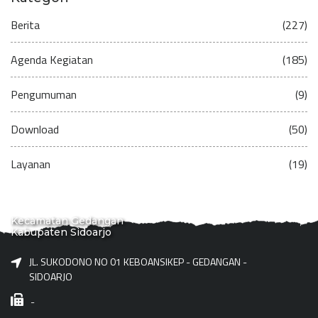
Berita
(227)
Agenda Kegiatan
(185)
Pengumuman
(9)
Download
(50)
Layanan
(19)
Kecamatan Gedangan
Kabupaten Sidoarjo
JL. SUKODONO NO 01 KEBOANSIKEP - GEDANGAN -
SIDOARJO
-