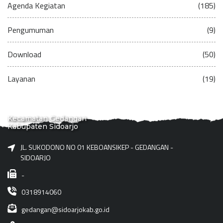
Agenda Kegiatan
(185)
Pengumuman
(9)
Download
(50)
Layanan
(19)
Kecamatan Gedangan
Kabupaten Sidoarjo
JL. SUKODONO NO 01 KEBOANSIKEP - GEDANGAN -
SIDOARJO
-
0318914060
gedangan@sidoarjokab.go.id