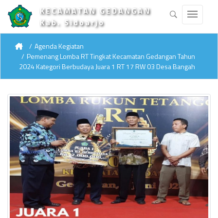
KECAMATAN GEDANGAN
Kab. Sidoarjo
Agenda Kegiatan
Pemenang Lomba RT Tingkat Kecamatan Gedangan Tahun
2024 Kategori Berbudaya Juara 1 RT 17 RW 03 Desa Bangah