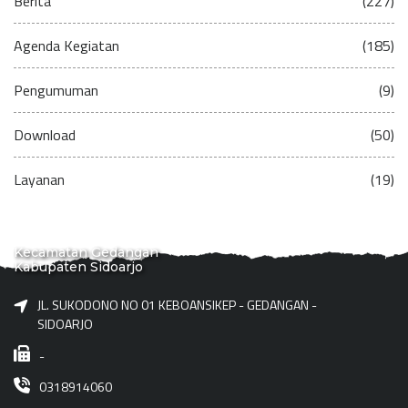
Berita
(227)
Agenda Kegiatan
(185)
Pengumuman
(9)
Download
(50)
Layanan
(19)
Kecamatan Gedangan
Kabupaten Sidoarjo
JL. SUKODONO NO 01 KEBOANSIKEP - GEDANGAN -
SIDOARJO
-
0318914060