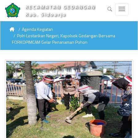
KECAMATAN GEDANGAN
Kab. Sidoarjo
Agenda Kegiatan
Polri Lestarikan Negeri, Kapolsek Gedangan Bersama
FORKOPIMCAM Gelar Penanaman Pohon