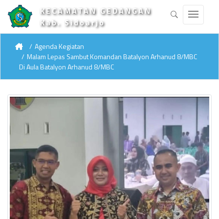
KECAMATAN GEDANGAN
Kab. Sidoarjo
Agenda Kegiatan
Malam Lepas Sambut Komandan Batalyon Arhanud 8/MBC
Di Aula Batalyon Arhanud 8/MBC