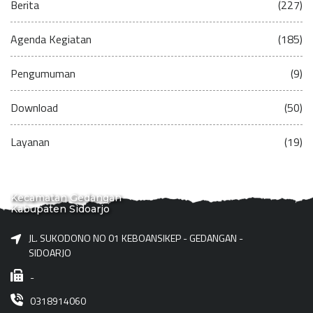
Berita
(227)
Agenda Kegiatan
(185)
Pengumuman
(9)
Download
(50)
Layanan
(19)
Kecamatan Gedangan
Kabupaten Sidoarjo
JL. SUKODONO NO 01 KEBOANSIKEP - GEDANGAN -
SIDOARJO
-
0318914060