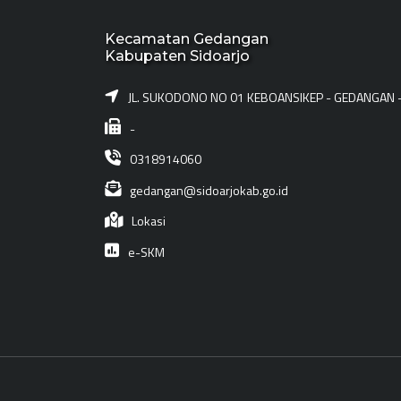
Kecamatan Gedangan
Kabupaten Sidoarjo
JL. SUKODONO NO 01 KEBOANSIKEP - GEDANGAN 
-
0318914060
gedangan@sidoarjokab.go.id
Lokasi
e-SKM