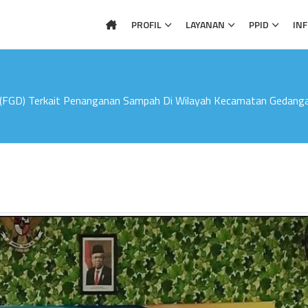
PROFIL
LAYANAN
PPID
IN
 (FGD) Terkait Penanganan Sampah Di Wilayah Kecamatan Gedang