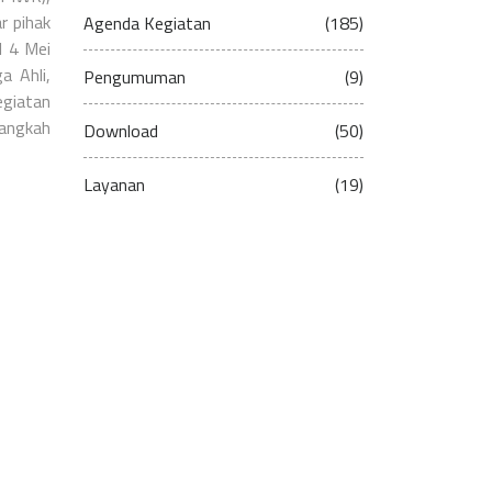
r pihak
Agenda Kegiatan
(185)
l 4 Mei
a Ahli,
Pengumuman
(9)
egiatan
langkah
Download
(50)
Layanan
(19)