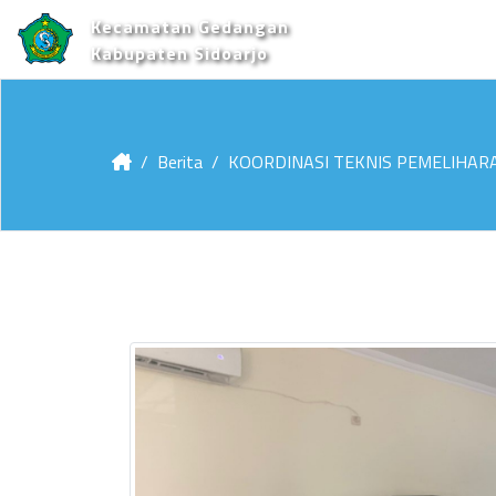
Kecamatan Gedangan
Kabupaten Sidoarjo
Berita
KOORDINASI TEKNIS PEMELIHARA