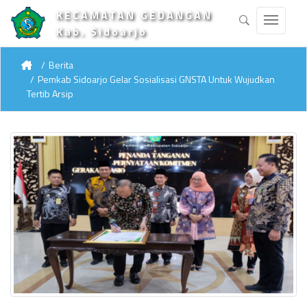
KECAMATAN GEDANGAN
Kab. Sidoarjo
Berita
Pemkab Sidoarjo Gelar Sosialisasi GNSTA Untuk Wujudkan
Tertib Arsip