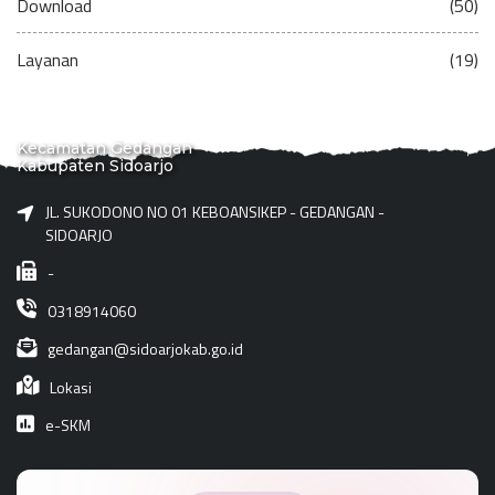
Download
(50)
Layanan
(19)
Kecamatan Gedangan
Kabupaten Sidoarjo
JL. SUKODONO NO 01 KEBOANSIKEP - GEDANGAN -
SIDOARJO
-
0318914060
gedangan@sidoarjokab.go.id
Lokasi
e-SKM