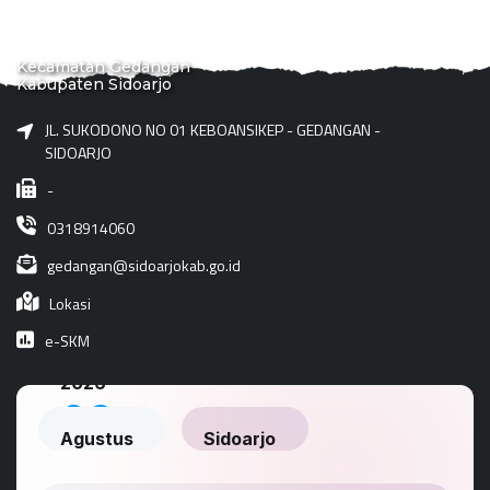
Kecamatan Gedangan
Kabupaten Sidoarjo
JL. SUKODONO NO 01 KEBOANSIKEP - GEDANGAN -
SIDOARJO
-
0318914060
gedangan@sidoarjokab.go.id
Lokasi
e-SKM