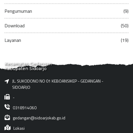
Pengumuman
(9)
Download
(50)
Layanan
(19)
Kecamatan Gedangan
Kabupaten Sidoarjo
JL. SUKODONO NO 01 KEBOANSIKEP - GEDANGAN -
SIDOARJO
-
0318914060
gedangan@sidoarjokab.go.id
Lokasi