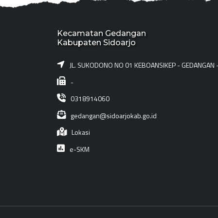
Kecamatan Gedangan
Kabupaten Sidoarjo
JL. SUKODONO NO 01 KEBOANSIKEP - GEDANGAN 
-
0318914060
gedangan@sidoarjokab.go.id
Lokasi
e-SKM