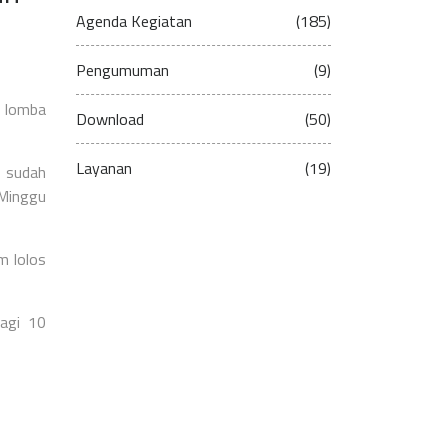
Agenda Kegiatan
(185)
Pengumuman
(9)
 lomba
Download
(50)
Layanan
(19)
i sudah
 Minggu
m lolos
lagi 10