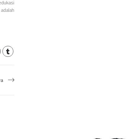
edukasi
 adalah
ya