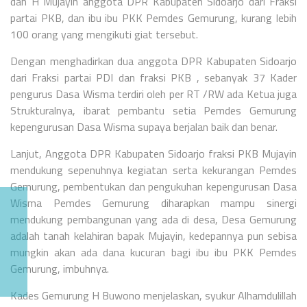
dan H Mujayin anggota DPR Kabupaten Sidoarjo dari Fraksi
partai PKB, dan ibu ibu PKK Pemdes Gemurung, kurang lebih
100 orang yang mengikuti giat tersebut.
Dengan menghadirkan dua anggota DPR Kabupaten Sidoarjo
dari Fraksi partai PDI dan fraksi PKB , sebanyak 37 Kader
pengurus Dasa Wisma terdiri oleh per RT /RW ada Ketua juga
Strukturalnya, ibarat pembantu setia Pemdes Gemurung
kepengurusan Dasa Wisma supaya berjalan baik dan benar.
Lanjut, Anggota DPR Kabupaten Sidoarjo fraksi PKB Mujayin
mendukung sepenuhnya kegiatan serta kekurangan Pemdes
Gemurung, pembentukan dan pengukuhan kepengurusan Dasa
Wisma Pemdes Gemurung diharapkan mampu sinergi
mendukung pembangunan yang ada di desa, Desa Gemurung
adalah tanah kelahiran bapak Mujayin, kedepannya pun sebisa
mungkin akan ada dana kucuran bagi ibu ibu PKK Pemdes
Gemurung, imbuhnya.
Kades Gemurung H Buwono menjelaskan, syukur Alhamdulillah