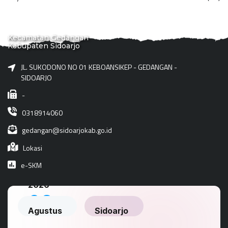
Kecamatan Gedangan
Kabupaten Sidoarjo
JL. SUKODONO NO 01 KEBOANSIKEP - GEDANGAN -
SIDOARJO
-
0318914060
gedangan@sidoarjokab.go.id
Lokasi
e-SKM