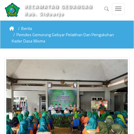
KECAMATAN GEDANGAN
Kab. Sidoarjo
Berita
Pemdes Gemurung Gebyar Pelatihan Dan Pengukuhan
Kader Dasa Wisma