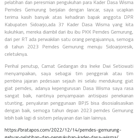
pelatihan dan peresmian pengukuhan para Kader Dasa Wisma
Pemdes Gemurung berjalan dengan lancar, saya ucapkan
terima kasih banyak atas kehadiran bapak anggota DPR
Kabupaten Sidoarjo,ada 37 Kader Dasa Wisma yang kita
kukuhkan, mereka diambil dari ibu ibu PKK Pemdes Gemurung,
dari per RT ada perwakilan satu orang pengajuannya, semoga
di tahun 2023 Pemdes Gemurung menuju Sidoarjoresik,
celetuknya.
Perihal penutup, Camat Gedangan dra Ineke Dwi Setiowati
menyampaikan, saya sebagai tim penggerak atau tim
pembina jajaran pedesaan sejauh ini selalu mendukung giat
giat pemdes, adanya kepengurusan Dasa Wisma saya rasa
sangat baik, nantinya penyampaian antisipasi penekanan
stunting, penyaluran penggunaan BPJS bisa disosialisasikan
dengan baik, semoga tahun depan 2023 pemdes Gemurung
lebih baik lagi di sistem pelayanan dan lain lainnya.
https://bratapos.com/2022/12/14/pemdes-gemurung-
gebyar-pelatihan-dan-pengukuhan-kader-dasa-wisma/