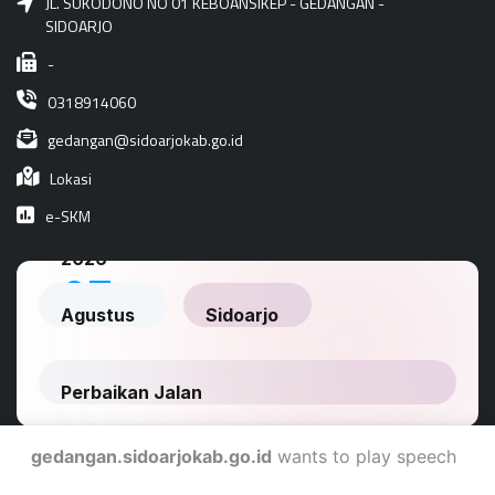
JL. SUKODONO NO 01 KEBOANSIKEP - GEDANGAN -
SIDOARJO
-
0318914060
gedangan@sidoarjokab.go.id
Lokasi
e-SKM
gedangan.sidoarjokab.go.id
wants to play speech