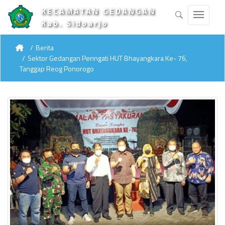
KECAMATAN GEDANGAN
Kab. Sidoarjo
Berita
Sektor Gedangan Peringati HUT Bhayangkara Ke- 76,
Tanggap Reog Ponorogo