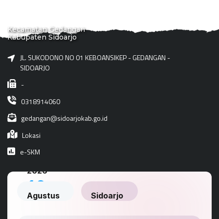
Kecamatan Gedangan
Kabupaten Sidoarjo
JL. SUKODONO NO 01 KEBOANSIKEP - GEDANGAN -
SIDOARJO
-
0318914060
gedangan@sidoarjokab.go.id
Lokasi
e-SKM