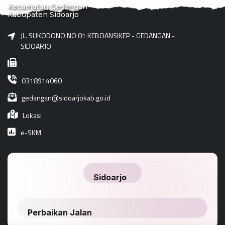
Kecamatan Gedangan
Kabupaten Sidoarjo
JL. SUKODONO NO 01 KEBOANSIKEP - GEDANGAN -
SIDOARJO
-
0318914060
gedangan@sidoarjokab.go.id
Lokasi
e-SKM