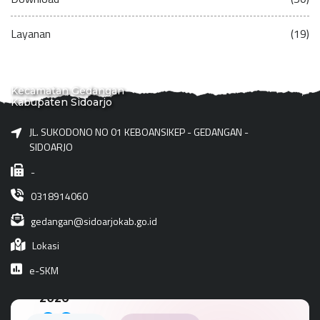
Layanan
(19)
Kecamatan Gedangan
Kabupaten Sidoarjo
JL. SUKODONO NO 01 KEBOANSIKEP - GEDANGAN -
SIDOARJO
-
0318914060
gedangan@sidoarjokab.go.id
Lokasi
e-SKM