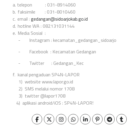
a.
telepon : 031-8914060
b.
faksimile : 031-8010460
c.
email :
gedangan@sidoarjokab.go.id
d.
hotline WA : 082131031144
e.
Media Sosial :
-
Instagram : kecamatan_gedangan_sidoarjo
-
Facebook : Kecamatan Gedangan
-
Twitter : Gedangan_Kec
f.
kanal pengaduan SP4N-LAPOR
1)
website www.lapor.go.id
2)
SMS melalui nomor 1708
3)
twitter @lapor1708
4) aplikasi android/iOS : SP4N-LAPOR!