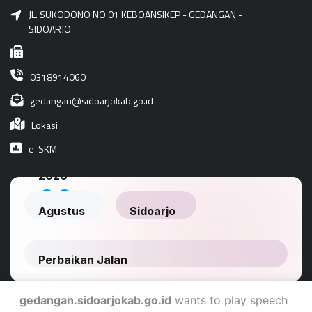
JL. SUKODONO NO 01 KEBOANSIKEP - GEDANGAN -
SIDOARJO
-
0318914060
gedangan@sidoarjokab.go.id
Lokasi
e-SKM
gedangan.sidoarjokab.go.id
wants to play speech