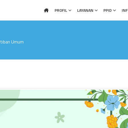
PROFIL
LAYANAN
PPID
IN
ertiban Umum