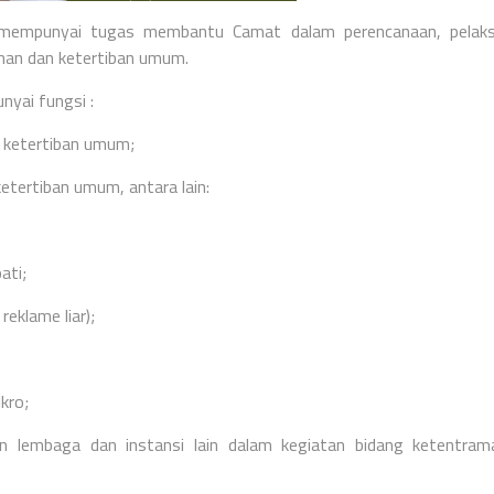
empunyai tugas membantu Camat dalam perencanaan, pelaks
aman dan ketertiban umum.
yai fungsi :
 ketertiban umum;
etertiban umum, antara lain:
;
ati;
eklame liar);
kro;
an lembaga dan instansi lain dalam kegiatan bidang ketentra