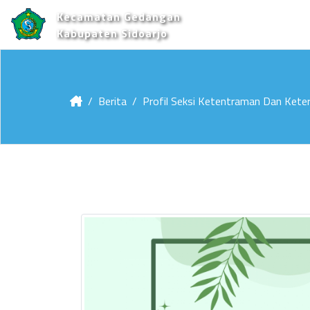
Kecamatan Gedangan
Kabupaten Sidoarjo
Berita
Profil Seksi Ketentraman Dan Ket