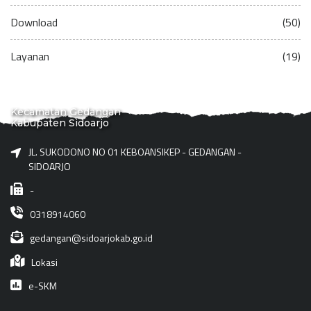
Download
(50)
Layanan
(19)
Kecamatan Gedangan
Kabupaten Sidoarjo
JL. SUKODONO NO 01 KEBOANSIKEP - GEDANGAN -
SIDOARJO
-
0318914060
gedangan@sidoarjokab.go.id
Lokasi
e-SKM