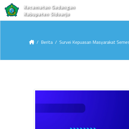
Kecamatan Gedangan
Kabupaten Sidoarjo
Berita
Survei Kepuasan Masyarakat Semes