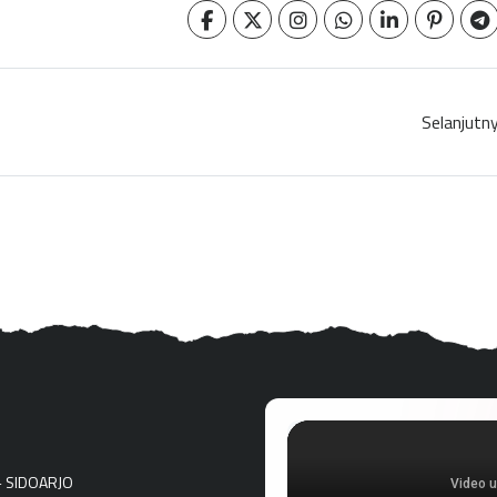
Selanjutn
- SIDOARJO