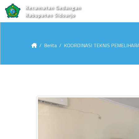
Kecamatan Gedangan
Kabupaten Sidoarjo
Berita
KOORDINASI TEKNIS PEMELIHARA