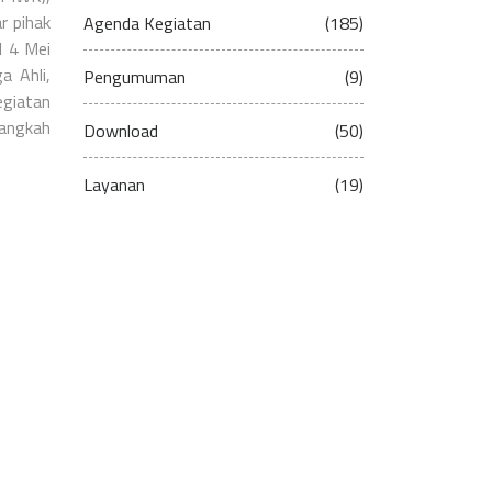
r pihak
Agenda Kegiatan
(185)
l 4 Mei
a Ahli,
Pengumuman
(9)
egiatan
langkah
Download
(50)
Layanan
(19)