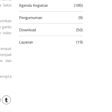
a Seksi
Agenda Kegiatan
(185)
Pengumuman
(9)
strikan
n gardu
Download
(50)
 risiko
Layanan
(19)
 Tempat
menjadi
is dan
ercipta