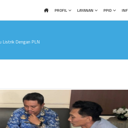
PROFIL
LAYANAN
PPID
IN
u Listrik Dengan PLN