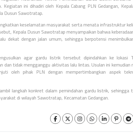
 Kegiatan ini dihadiri oleh Kepala Cabang PLN Gedangan, Kepal
a Dusun Sawotratap.
ningkatkan keselamatan masyarakat serta menata infrastruktur keli
ersebut, Kepala Dusun Sawotratap menyampaikan bahwa keberadaa
terlalu dekat dengan jalan umum, sehingga berpotensi menimbulkan
gusulkan agar gardu listrik tersebut dipindahkan ke lokasi
 dan tidak mengganggu aktivitas lalu lintas. Usulan ini kemudian 
anjuti oleh pihak PLN dengan mempertimbangkan aspek tekn
iambil langkah konkret dalam pemindahan gardu listrik, sehingga t
syarakat di wilayah Sawotratap, Kecamatan Gedangan.