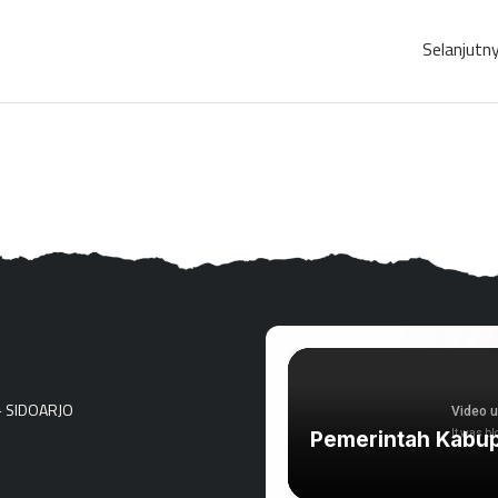
Selanjutn
- SIDOARJO