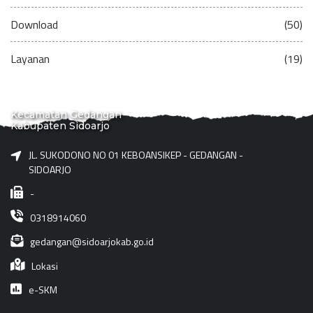
Download
(50)
Layanan
(19)
Kecamatan Gedangan
Kabupaten Sidoarjo
JL. SUKODONO NO 01 KEBOANSIKEP - GEDANGAN -
SIDOARJO
-
0318914060
gedangan@sidoarjokab.go.id
Lokasi
e-SKM