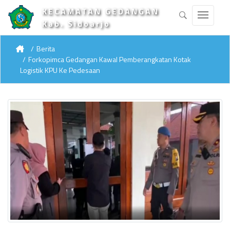
KECAMATAN GEDANGAN
Kab. Sidoarjo
Berita
Forkopimca Gedangan Kawal Pemberangkatan Kotak
Logistik KPU Ke Pedesaan